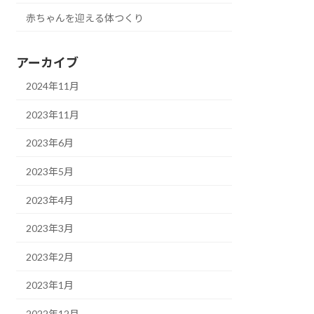
赤ちゃんを迎える体つくり
アーカイブ
2024年11月
2023年11月
2023年6月
2023年5月
2023年4月
2023年3月
2023年2月
2023年1月
2022年12月