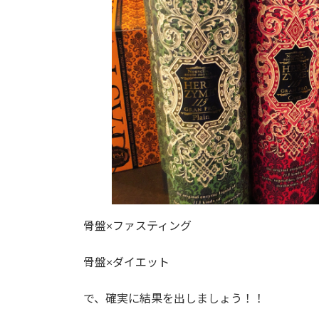
骨盤×ファスティング
骨盤×ダイエット
で、確実に結果を出しましょう！！