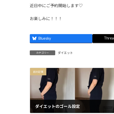
近日中にご予約開始します♡
お楽しみに！！！
Threa
Bluesky
ダイエット
カテゴリー
前の記事
ダイエットのゴール設定