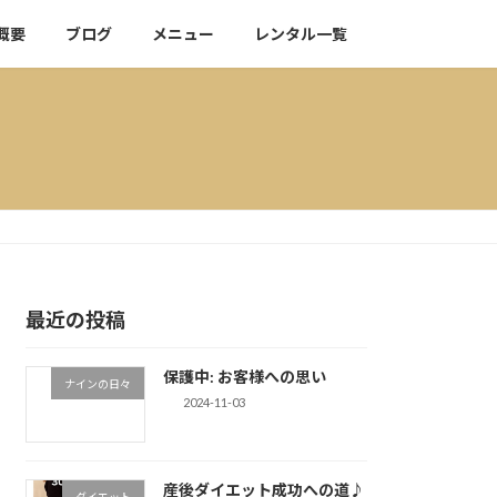
概要
ブログ
メニュー
レンタル一覧
最近の投稿
保護中: お客様への思い
ナインの日々
2024-11-03
産後ダイエット成功への道♪
ダイエット