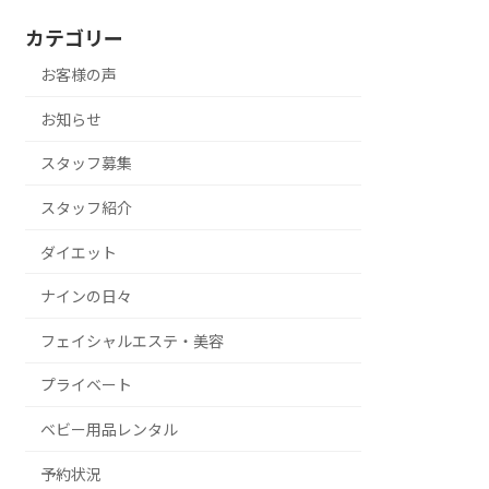
カテゴリー
お客様の声
お知らせ
スタッフ募集
スタッフ紹介
ダイエット
ナインの日々
フェイシャルエステ・美容
プライベート
ベビー用品レンタル
予約状況