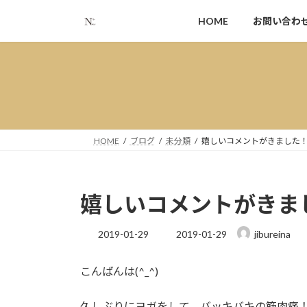
コ
ナ
HOME
お問い合わ
ン
ビ
テ
ゲ
ン
ー
ツ
シ
へ
ョ
ス
ン
キ
に
ッ
移
HOME
ブログ
未分類
嬉しいコメントがきました
プ
動
嬉しいコメントがきま
最
2019-01-29
2019-01-29
jibureina
終
更
こんばんは(^_^)
新
日
時
久しぶりにヨガをして、バッキバキの筋肉痛